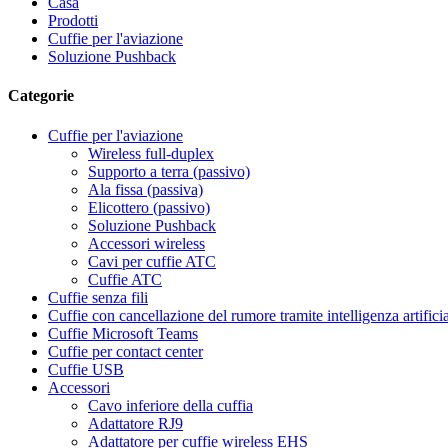
Casa
Prodotti
Cuffie per l'aviazione
Soluzione Pushback
Categorie
Cuffie per l'aviazione
Wireless full-duplex
Supporto a terra (passivo)
Ala fissa (passiva)
Elicottero (passivo)
Soluzione Pushback
Accessori wireless
Cavi per cuffie ATC
Cuffie ATC
Cuffie senza fili
Cuffie con cancellazione del rumore tramite intelligenza artifici
Cuffie Microsoft Teams
Cuffie per contact center
Cuffie USB
Accessori
Cavo inferiore della cuffia
Adattatore RJ9
Adattatore per cuffie wireless EHS