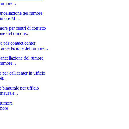
rumore...
rumore M...
one del rumore...
cancellazione del rumore...
rumore...
r...
naurale...
umore