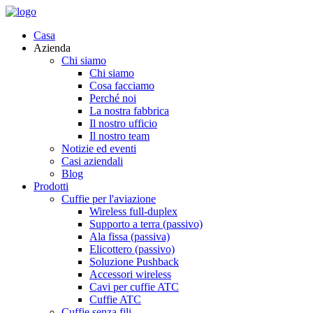
Casa
Azienda
Chi siamo
Chi siamo
Cosa facciamo
Perché noi
La nostra fabbrica
Il nostro ufficio
Il nostro team
Notizie ed eventi
Casi aziendali
Blog
Prodotti
Cuffie per l'aviazione
Wireless full-duplex
Supporto a terra (passivo)
Ala fissa (passiva)
Elicottero (passivo)
Soluzione Pushback
Accessori wireless
Cavi per cuffie ATC
Cuffie ATC
Cuffie senza fili