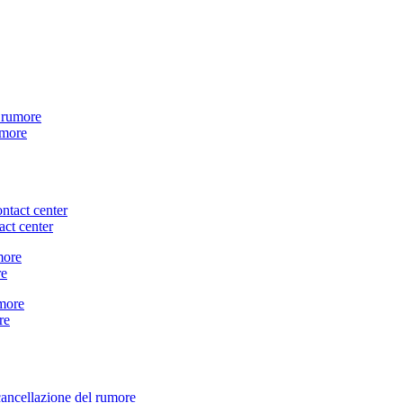
umore
ct center
re
re