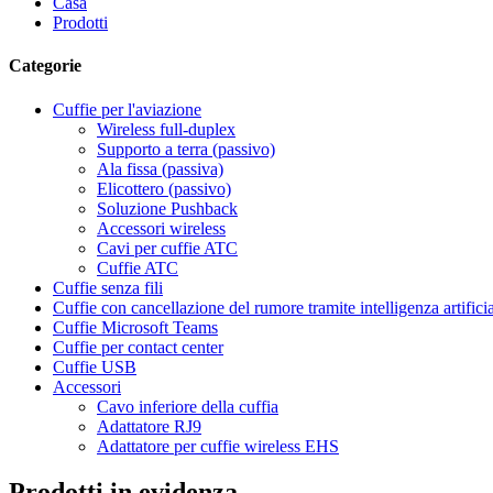
Casa
Prodotti
Categorie
Cuffie per l'aviazione
Wireless full-duplex
Supporto a terra (passivo)
Ala fissa (passiva)
Elicottero (passivo)
Soluzione Pushback
Accessori wireless
Cavi per cuffie ATC
Cuffie ATC
Cuffie senza fili
Cuffie con cancellazione del rumore tramite intelligenza artifici
Cuffie Microsoft Teams
Cuffie per contact center
Cuffie USB
Accessori
Cavo inferiore della cuffia
Adattatore RJ9
Adattatore per cuffie wireless EHS
Prodotti in evidenza