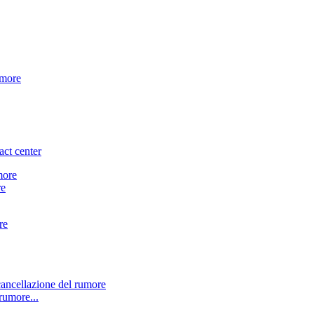
umore
ct center
re
re
rumore...