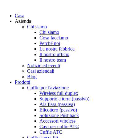
Casa
Azienda
Chi siamo
Chi siamo
Cosa facciamo
Perché noi
La nostra fabbrica
Il nostro ufficio
Il nostro team
Notizie ed eventi
Casi aziendali
Blog
Prodotti
Cuffie per l'aviazione
Wireless full-duplex
Supporto a terra (passivo)
Ala fissa (passiva)
Elicottero (passivo)
Soluzione Pushback
Accessori wireless
Cavi per cuffie ATC
Cuffie ATC
Cuffie senza fili