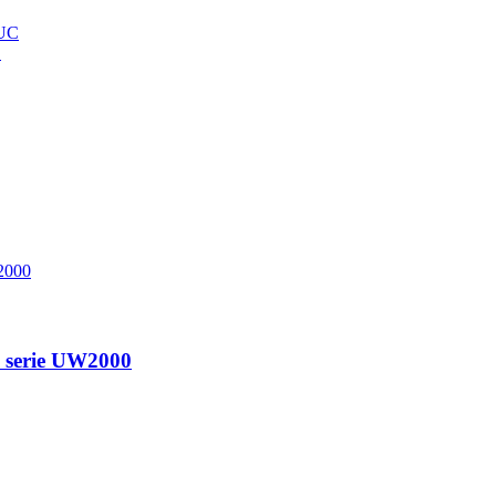
C
ec serie UW2000