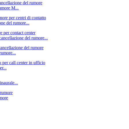
rumore M...
one del rumore...
cancellazione del rumore...
rumore...
r...
naurale...
umore