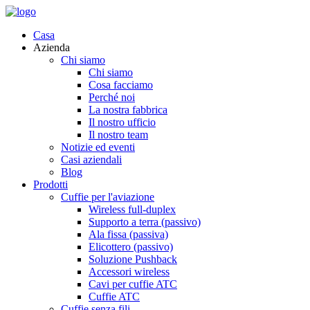
Casa
Azienda
Chi siamo
Chi siamo
Cosa facciamo
Perché noi
La nostra fabbrica
Il nostro ufficio
Il nostro team
Notizie ed eventi
Casi aziendali
Blog
Prodotti
Cuffie per l'aviazione
Wireless full-duplex
Supporto a terra (passivo)
Ala fissa (passiva)
Elicottero (passivo)
Soluzione Pushback
Accessori wireless
Cavi per cuffie ATC
Cuffie ATC
Cuffie senza fili