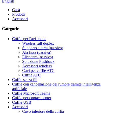
English
Casa
Prodotti
Accessori
Categorie
Cuffie per l'aviazione
Wireless full-duplex
Supporto a terra (passivo)
Ala fissa (passiva)
Elicottero (passivo)
Soluzione Pushback
Accessori wireless
Cavi per cuffie ATC
Cuffie ATC
Cuffie senza fili
Cuffie con cancellazione del rumore tramite intelligenza
artificiale
Cuffie Microsoft Teams
Cuffie per contact center
Cuffie USB
Accessori
Cavo inferiore della cuffia