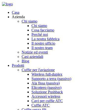
Casa
Azienda
Chi siamo
Chi siamo
Cosa facciamo
Perché noi
La nostra fabbrica
Il nostro ufficio
Il nostro team
Notizie ed eventi
Casi aziendali
Blog
Prodotti
Cuffie per l'aviazione
Wireless full-duplex
Supporto a terra (passivo)
Ala fissa (passiva)
Elicottero (passivo)
Soluzione Pushback
Accessori wireless
Cavi per cuffie ATC
Cuffie ATC
Cuffie senza fili