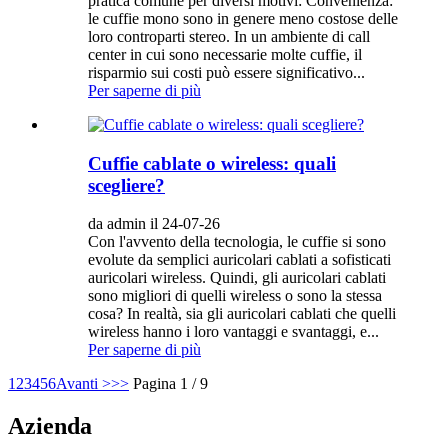
pratica comune per diversi motivi: Convenienza:
le cuffie mono sono in genere meno costose delle
loro controparti stereo. In un ambiente di call
center in cui sono necessarie molte cuffie, il
risparmio sui costi può essere significativo...
Per saperne di più
Cuffie cablate o wireless: quali
scegliere?
da admin il 24-07-26
Con l'avvento della tecnologia, le cuffie si sono
evolute da semplici auricolari cablati a sofisticati
auricolari wireless. Quindi, gli auricolari cablati
sono migliori di quelli wireless o sono la stessa
cosa? In realtà, sia gli auricolari cablati che quelli
wireless hanno i loro vantaggi e svantaggi, e...
Per saperne di più
1
2
3
4
5
6
Avanti >
>>
Pagina 1 / 9
Azienda