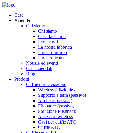
Casa
Azienda
Chi siamo
Chi siamo
Cosa facciamo
Perché noi
La nostra fabbrica
Il nostro ufficio
Il nostro team
Notizie ed eventi
Casi aziendali
Blog
Prodotti
Cuffie per l'aviazione
Wireless full-duplex
Supporto a terra (passivo)
Ala fissa (passiva)
Elicottero (passivo)
Soluzione Pushback
Accessori wireless
Cavi per cuffie ATC
Cuffie ATC
Cuffie senza fili